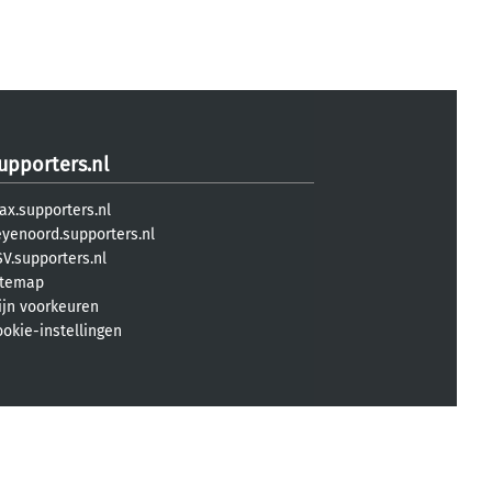
upporters.nl
ax.supporters.nl
eyenoord.supporters.nl
V.supporters.nl
itemap
ijn voorkeuren
ookie-instellingen