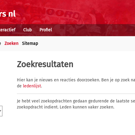
teractief
Club
Profiel
e
Zoeken
Sitemap
Zoekresultaten
Hier kan je nieuws en reacties doorzoeken. Ben je op zoek na
de
ledenlijst
.
Je hebt veel zoekopdrachten gedaan gedurende de laatste s
zoekopdracht indient. Leden kunnen vaker zoeken.