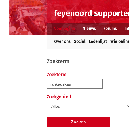
Voorpagina
Nieuws
Forums
In
Over ons
Social
Ledenlijst
Wie onlin
Zoekterm
Zoekterm
Zoekgebied