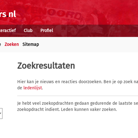
teractief
Club
Profiel
e
Zoeken
Sitemap
Zoekresultaten
Hier kan je nieuws en reacties doorzoeken. Ben je op zoek na
de
ledenlijst
.
Je hebt veel zoekopdrachten gedaan gedurende de laatste s
zoekopdracht indient. Leden kunnen vaker zoeken.