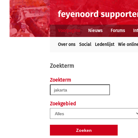
Voorpagina
Nieuws
Forums
In
Over ons
Social
Ledenlijst
Wie onlin
Zoekterm
Zoekterm
Zoekgebied