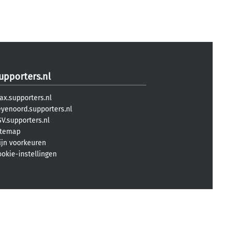
upporters.nl
ax.supporters.nl
eyenoord.supporters.nl
V.supporters.nl
itemap
ijn voorkeuren
ookie-instellingen