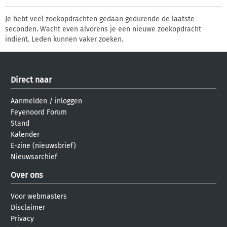
Je hebt veel zoekopdrachten gedaan gedurende de laatste
seconden. Wacht even alvorens je een nieuwe zoekopdracht
indient. Leden kunnen vaker zoeken.
Direct naar
Aanmelden
/
inloggen
Feyenoord Forum
Stand
Kalender
E-zine (nieuwsbrief)
Nieuwsarchief
Over ons
Voor webmasters
Disclaimer
Privacy