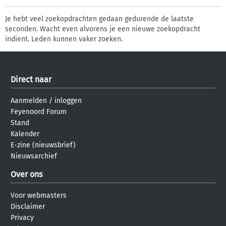
Je hebt veel zoekopdrachten gedaan gedurende de laatste
seconden. Wacht even alvorens je een nieuwe zoekopdracht
indient. Leden kunnen vaker zoeken.
Direct naar
Aanmelden
/
inloggen
Feyenoord Forum
Stand
Kalender
E-zine (nieuwsbrief)
Nieuwsarchief
Over ons
Voor webmasters
Disclaimer
Privacy