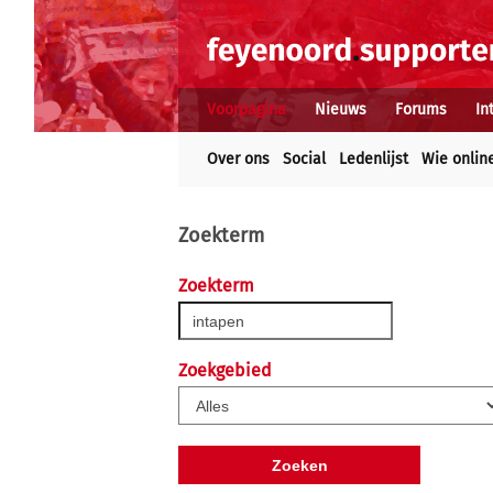
Voorpagina
Nieuws
Forums
In
Over ons
Social
Ledenlijst
Wie onlin
Zoekterm
Zoekterm
Zoekgebied