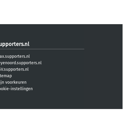
upporters.nl
ax.supporters.nl
eyenoord.supporters.nl
V.supporters.nl
itemap
ijn voorkeuren
ookie-instellingen