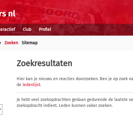
teractief
Club
Profiel
e
Zoeken
Sitemap
Zoekresultaten
Hier kan je nieuws en reacties doorzoeken. Ben je op zoek na
de
ledenlijst
.
Je hebt veel zoekopdrachten gedaan gedurende de laatste s
zoekopdracht indient. Leden kunnen vaker zoeken.