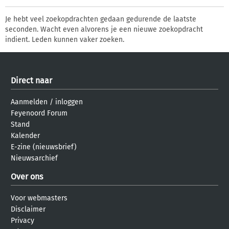
Je hebt veel zoekopdrachten gedaan gedurende de laatste
seconden. Wacht even alvorens je een nieuwe zoekopdracht
indient. Leden kunnen vaker zoeken.
Direct naar
Aanmelden
/
inloggen
Feyenoord Forum
Stand
Kalender
E-zine (nieuwsbrief)
Nieuwsarchief
Over ons
Voor webmasters
Disclaimer
Privacy