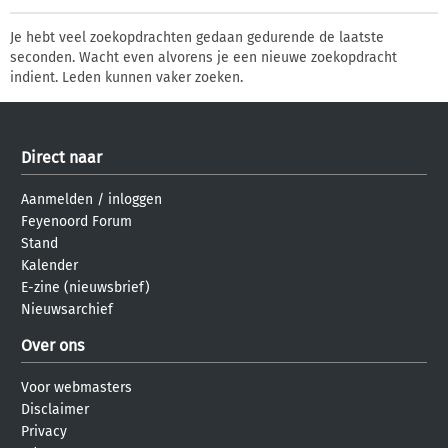
Je hebt veel zoekopdrachten gedaan gedurende de laatste
seconden. Wacht even alvorens je een nieuwe zoekopdracht
indient. Leden kunnen vaker zoeken.
Direct naar
Aanmelden
/
inloggen
Feyenoord Forum
Stand
Kalender
E-zine (nieuwsbrief)
Nieuwsarchief
Over ons
Voor webmasters
Disclaimer
Privacy