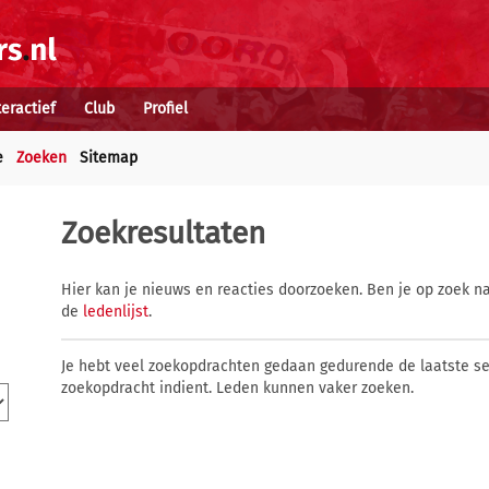
teractief
Club
Profiel
e
Zoeken
Sitemap
Zoekresultaten
Hier kan je nieuws en reacties doorzoeken. Ben je op zoek na
de
ledenlijst
.
Je hebt veel zoekopdrachten gedaan gedurende de laatste s
zoekopdracht indient. Leden kunnen vaker zoeken.