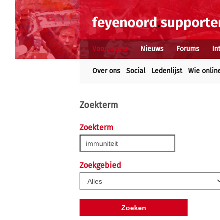
Voorpagina
Nieuws
Forums
In
Over ons
Social
Ledenlijst
Wie onlin
Zoekterm
Zoekterm
Zoekgebied