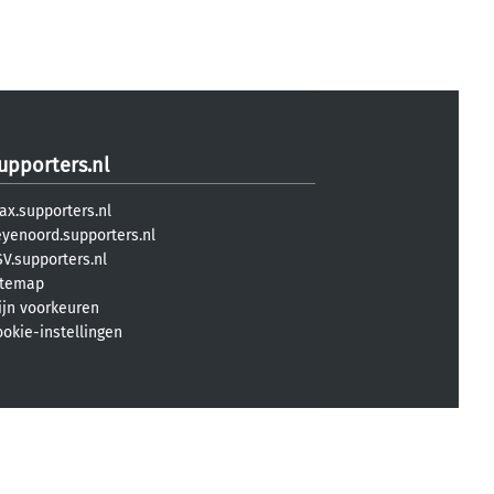
upporters.nl
ax.supporters.nl
eyenoord.supporters.nl
V.supporters.nl
itemap
ijn voorkeuren
ookie-instellingen