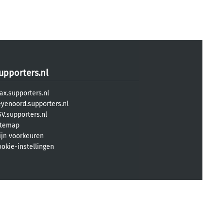
upporters.nl
ax.supporters.nl
eyenoord.supporters.nl
V.supporters.nl
itemap
ijn voorkeuren
ookie-instellingen