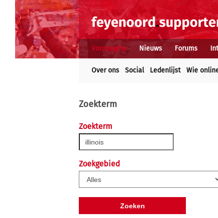
Voorpagina
Nieuws
Forums
In
Over ons
Social
Ledenlijst
Wie onlin
Zoekterm
Zoekterm
Zoekgebied