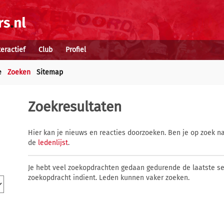
teractief
Club
Profiel
e
Zoeken
Sitemap
Zoekresultaten
Hier kan je nieuws en reacties doorzoeken. Ben je op zoek na
de
ledenlijst
.
Je hebt veel zoekopdrachten gedaan gedurende de laatste s
zoekopdracht indient. Leden kunnen vaker zoeken.