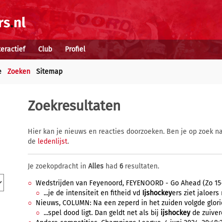
teractief
Club
Profiel
e
Zoeken
Sitemap
Zoekresultaten
Hier kan je nieuws en reacties doorzoeken. Ben je op zoek na
de
ledenlijst
.
Je zoekopdracht in
Alles
had
6
resultaten.
Wedstrijden van Feyenoord, FEYENOORD - Go Ahead (Zo 15-2)
...je de intensiteit en fitheid vd
Ijshockey
ers ziet jaloers
Nieuws, COLUMN: Na een zeperd in het zuiden volgde glorie
...spel dood ligt. Dan geldt net als bij
ijshockey
de zuivere