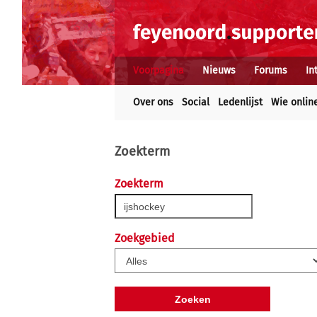
Voorpagina
Nieuws
Forums
In
Over ons
Social
Ledenlijst
Wie onlin
Zoekterm
Zoekterm
Zoekgebied