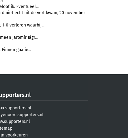
24
oof ik. Eventueel...
rd niet echt uit de verf kwam, 20 november
1-0 verloren waarbij...
meen Jaromír Jágr...
Finnen goalie...
upporters.nl
ax.supporters.nl
eyenoord.supporters.nl
V.supporters.nl
itemap
ijn voorkeuren