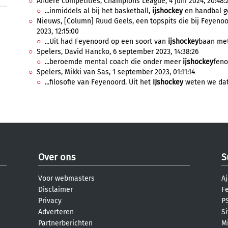
Andere competities, Champions League, 4 juni 2024, 20:48:
...inmiddels al bij het basketball,
ijshockey
en handbal gel
Nieuws, [Column] Ruud Geels, een topspits die bij Feyenoo
2023, 12:15:00
...Uit had Feyenoord op een soort van
ijshockey
baan met 
Spelers, David Hancko, 6 september 2023, 14:38:26
...beroemde mental coach die onder meer
ijshockey
feno
Spelers, Mikki van Sas, 1 september 2023, 01:11:14
...filosofie van Feyenoord. Uit het
IJshockey
weten we dat 
Over ons
S
Voor webmasters
Aj
Disclaimer
F
Privacy
PS
Adverteren
S
Partnerberichten
M