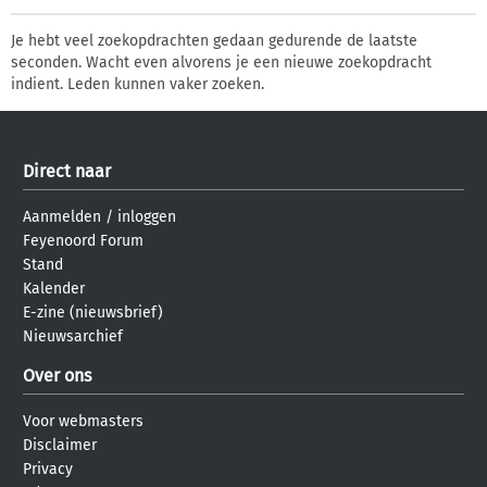
Je hebt veel zoekopdrachten gedaan gedurende de laatste
seconden. Wacht even alvorens je een nieuwe zoekopdracht
indient. Leden kunnen vaker zoeken.
Direct naar
Aanmelden
/
inloggen
Feyenoord Forum
Stand
Kalender
E-zine (nieuwsbrief)
Nieuwsarchief
Over ons
Voor webmasters
Disclaimer
Privacy