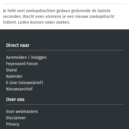
Je hebt veel zoekopdrachten gedaan gedurende de laatste
seconden. Wacht even alvorens je een nieuwe zoekopdracht
indient. Leden kunnen vaker zoeken.
Direct naar
Aanmelden
/
inloggen
Feyenoord Forum
Stand
Kalender
E-zine (nieuwsbrief)
Nieuwsarchief
Over ons
Voor webmasters
Disclaimer
Privacy