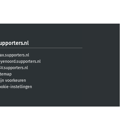
upporters.nl
ax.supporters.nl
eyenoord.supporters.nl
V.supporters.nl
itemap
ijn voorkeuren
ookie-instellingen