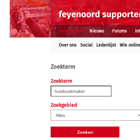
Voorpagina
Nieuws
Forums
In
Over ons
Social
Ledenlijst
Wie onlin
Zoekterm
Zoekterm
Zoekgebied