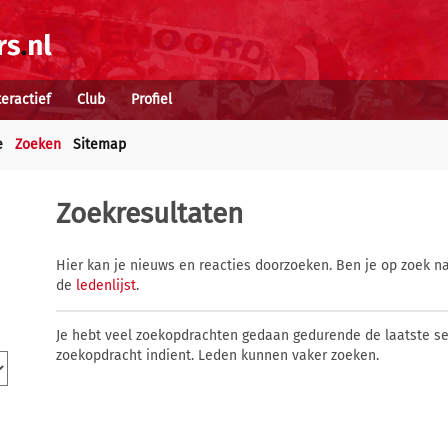
teractief
Club
Profiel
e
Zoeken
Sitemap
Zoekresultaten
Hier kan je nieuws en reacties doorzoeken. Ben je op zoek na
de
ledenlijst
.
Je hebt veel zoekopdrachten gedaan gedurende de laatste s
zoekopdracht indient. Leden kunnen vaker zoeken.