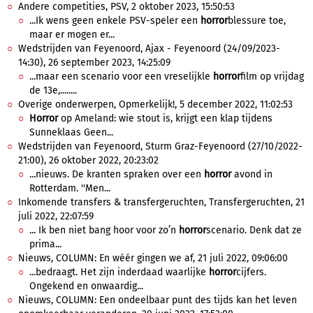
Andere competities, PSV, 2 oktober 2023, 15:50:53
...Ik wens geen enkele PSV-speler een
horror
blessure toe,
maar er mogen er...
Wedstrijden van Feyenoord, Ajax - Feyenoord (24/09/2023-
14:30), 26 september 2023, 14:25:09
...maar een scenario voor een vreselijkle
horror
film op vrijdag
de 13e,........
Overige onderwerpen, Opmerkelijk!, 5 december 2022, 11:02:53
Horror
op Ameland: wie stout is, krijgt een klap tijdens
Sunneklaas Geen...
Wedstrijden van Feyenoord, Sturm Graz-Feyenoord (27/10/2022-
21:00), 26 oktober 2022, 20:23:02
...nieuws. De kranten spraken over een
horror
avond in
Rotterdam. ''Men...
Inkomende transfers & transfergeruchten, Transfergeruchten, 21
juli 2022, 22:07:59
... Ik ben niet bang hoor voor zo’n
horror
scenario. Denk dat ze
prima...
Nieuws, COLUMN: En wéér gingen we af, 21 juli 2022, 09:06:00
...bedraagt. Het zijn inderdaad waarlijke
horror
cijfers.
Ongekend en onwaardig...
Nieuws, COLUMN: Een ondeelbaar punt des tijds kan het leven