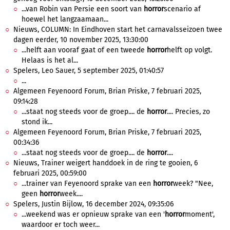
...van Robin van Persie een soort van
horror
scenario af
hoewel het langzaamaan...
Nieuws, COLUMN: In Eindhoven start het carnavalsseizoen twee
dagen eerder, 10 november 2025, 13:30:00
...helft aan vooraf gaat of een tweede
horror
helft op volgt.
Helaas is het al...
Spelers, Leo Sauer, 5 september 2025, 01:40:57
...
Algemeen Feyenoord Forum, Brian Priske, 7 februari 2025,
09:14:28
...staat nog steeds voor de groep.... de
horror
.... Precies, zo
stond ik...
Algemeen Feyenoord Forum, Brian Priske, 7 februari 2025,
00:34:36
...staat nog steeds voor de groep.... de
horror
....
Nieuws, Trainer weigert handdoek in de ring te gooien, 6
februari 2025, 00:59:00
...trainer van Feyenoord sprake van een
horror
week? "Nee,
geen
horror
week....
Spelers, Justin Bijlow, 16 december 2024, 09:35:06
...weekend was er opnieuw sprake van een '
horror
moment',
waardoor er toch weer...