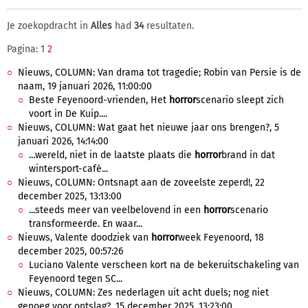
Je zoekopdracht in
Alles
had
34
resultaten.
Pagina: 1
2
Nieuws, COLUMN: Van drama tot tragedie; Robin van Persie is de
naam, 19 januari 2026, 11:00:00
Beste Feyenoord-vrienden, Het
horror
scenario sleept zich
voort in De Kuip....
Nieuws, COLUMN: Wat gaat het nieuwe jaar ons brengen?, 5
januari 2026, 14:14:00
...wereld, niet in de laatste plaats die
horror
brand in dat
wintersport-café...
Nieuws, COLUMN: Ontsnapt aan de zoveelste zeperd!, 22
december 2025, 13:13:00
...steeds meer van veelbelovend in een
horror
scenario
transformeerde. En waar...
Nieuws, Valente doodziek van
horror
week Feyenoord, 18
december 2025, 00:57:26
Luciano Valente verscheen kort na de bekeruitschakeling van
Feyenoord tegen SC...
Nieuws, COLUMN: Zes nederlagen uit acht duels; nog niet
genoeg voor ontslag?, 15 december 2025, 13:23:00