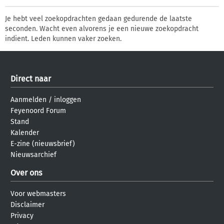
Je hebt veel zoekopdrachten gedaan gedurende de laatste
seconden. Wacht even alvorens je een nieuwe zoekopdracht
indient. Leden kunnen vaker zoeken.
Direct naar
Aanmelden
/
inloggen
Feyenoord Forum
Stand
Kalender
E-zine (nieuwsbrief)
Nieuwsarchief
Over ons
Voor webmasters
Disclaimer
Privacy