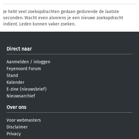
Je hebt veel zoekopdrachten gedaan gedurende de laatste
seconden. Wacht even alvorens je een nieuwe zoekopdracht
indient. Leden kunnen vaker zoeken.
Direct naar
Aanmelden
/
inloggen
Feyenoord Forum
Stand
Kalender
E-zine (nieuwsbrief)
Nieuwsarchief
Over ons
Voor webmasters
Disclaimer
Privacy