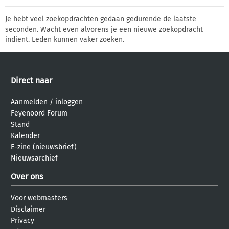
Je hebt veel zoekopdrachten gedaan gedurende de laatste
seconden. Wacht even alvorens je een nieuwe zoekopdracht
indient. Leden kunnen vaker zoeken.
Direct naar
Aanmelden
/
inloggen
Feyenoord Forum
Stand
Kalender
E-zine (nieuwsbrief)
Nieuwsarchief
Over ons
Voor webmasters
Disclaimer
Privacy