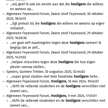
...mij geef ik ook als eerste aan dat die
hooligans
die willens
en wetens op...
Algemeen Feyenoord Forum, Zware straf Feyenoord, 30 oktober
2025, 18:34:15
...ligt primair bij die
hooligans
die willens en wetens op eigen
initiatief...
Algemeen Feyenoord Forum, Zware straf Feyenoord, 29 oktober
2025, 16:28:36
...en gaat zelf maatregelen tegen deze
hooligans
nemen? Ik
begrijp dat ze zelf...
Algemeen Feyenoord Forum, Zware straf Feyenoord, 29 oktober
2025, 14:31:02
...helpen misschien tegen deze
hooligans
die hun eigen
plezier voorop stellen...
Spelers, Quinten Timber, 30 augustus 2025, 02:44:02
...super groot stadion met hele fanatieke
hooligans
hehe..
Algemeen Feyenoord Forum,
Hooligans
, 16 mei 2024, 19:42:07
...16:19: De rellende studenten en de
hooligans
verschillen niet
zoveel van...
Algemeen Feyenoord Forum,
Hooligans
, 9 mei 2024, 17:41:01
...16:19: De rellende studenten en de
hooligans
verschillen niet
zoveel van...