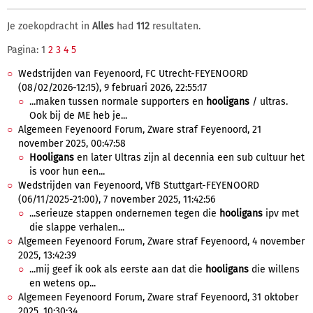
Je zoekopdracht in
Alles
had
112
resultaten.
Pagina: 1
2
3
4
5
Wedstrijden van Feyenoord, FC Utrecht-FEYENOORD
(08/02/2026-12:15), 9 februari 2026, 22:55:17
...maken tussen normale supporters en
hooligans
/ ultras.
Ook bij de ME heb je...
Algemeen Feyenoord Forum, Zware straf Feyenoord, 21
november 2025, 00:47:58
Hooligans
en later Ultras zijn al decennia een sub cultuur het
is voor hun een...
Wedstrijden van Feyenoord, VfB Stuttgart-FEYENOORD
(06/11/2025-21:00), 7 november 2025, 11:42:56
...serieuze stappen ondernemen tegen die
hooligans
ipv met
die slappe verhalen...
Algemeen Feyenoord Forum, Zware straf Feyenoord, 4 november
2025, 13:42:39
...mij geef ik ook als eerste aan dat die
hooligans
die willens
en wetens op...
Algemeen Feyenoord Forum, Zware straf Feyenoord, 31 oktober
2025, 10:30:34