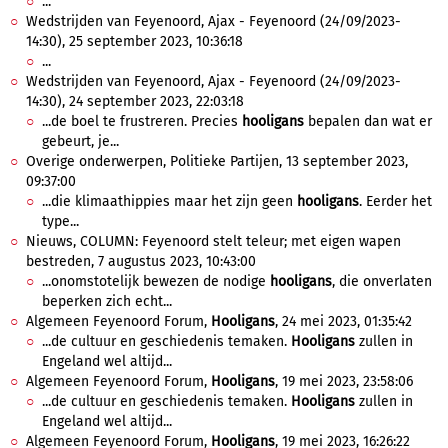
...
Wedstrijden van Feyenoord, Ajax - Feyenoord (24/09/2023-
14:30), 25 september 2023, 10:36:18
...
Wedstrijden van Feyenoord, Ajax - Feyenoord (24/09/2023-
14:30), 24 september 2023, 22:03:18
...de boel te frustreren. Precies
hooligans
bepalen dan wat er
gebeurt, je...
Overige onderwerpen, Politieke Partijen, 13 september 2023,
09:37:00
...die klimaathippies maar het zijn geen
hooligans
. Eerder het
type...
Nieuws, COLUMN: Feyenoord stelt teleur; met eigen wapen
bestreden, 7 augustus 2023, 10:43:00
...onomstotelijk bewezen de nodige
hooligans
, die onverlaten
beperken zich echt...
Algemeen Feyenoord Forum,
Hooligans
, 24 mei 2023, 01:35:42
...de cultuur en geschiedenis temaken.
Hooligans
zullen in
Engeland wel altijd...
Algemeen Feyenoord Forum,
Hooligans
, 19 mei 2023, 23:58:06
...de cultuur en geschiedenis temaken.
Hooligans
zullen in
Engeland wel altijd...
Algemeen Feyenoord Forum,
Hooligans
, 19 mei 2023, 16:26:22