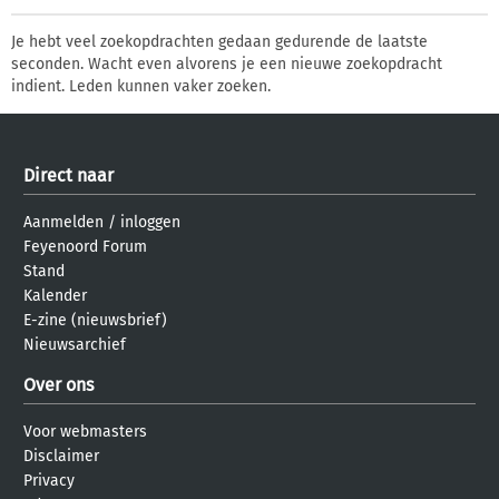
Je hebt veel zoekopdrachten gedaan gedurende de laatste
seconden. Wacht even alvorens je een nieuwe zoekopdracht
indient. Leden kunnen vaker zoeken.
Direct naar
Aanmelden
/
inloggen
Feyenoord Forum
Stand
Kalender
E-zine (nieuwsbrief)
Nieuwsarchief
Over ons
Voor webmasters
Disclaimer
Privacy