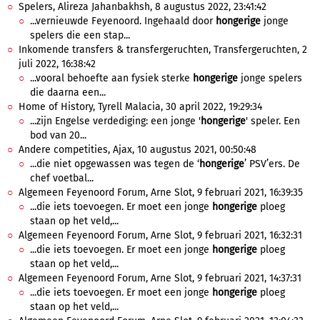
Spelers, Alireza Jahanbakhsh, 8 augustus 2022, 23:41:42
...vernieuwde Feyenoord. Ingehaald door
hongerige
jonge
spelers die een stap...
Inkomende transfers & transfergeruchten, Transfergeruchten, 2
juli 2022, 16:38:42
...vooral behoefte aan fysiek sterke
hongerige
jonge spelers
die daarna een...
Home of History, Tyrell Malacia, 30 april 2022, 19:29:34
...zijn Engelse verdediging: een jonge '
hongerige
' speler. Een
bod van 20...
Andere competities, Ajax, 10 augustus 2021, 00:50:48
...die niet opgewassen was tegen de ‘
hongerige
’ PSV’ers. De
chef voetbal...
Algemeen Feyenoord Forum, Arne Slot, 9 februari 2021, 16:39:35
...die iets toevoegen. Er moet een jonge
hongerige
ploeg
staan op het veld,...
Algemeen Feyenoord Forum, Arne Slot, 9 februari 2021, 16:32:31
...die iets toevoegen. Er moet een jonge
hongerige
ploeg
staan op het veld,...
Algemeen Feyenoord Forum, Arne Slot, 9 februari 2021, 14:37:31
...die iets toevoegen. Er moet een jonge
hongerige
ploeg
staan op het veld,...