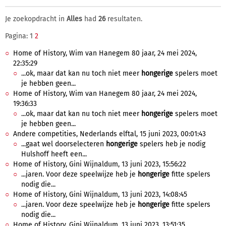
Je zoekopdracht in
Alles
had
26
resultaten.
Pagina: 1
2
Home of History, Wim van Hanegem 80 jaar, 24 mei 2024,
22:35:29
...ok, maar dat kan nu toch niet meer
hongerige
spelers moet
je hebben geen...
Home of History, Wim van Hanegem 80 jaar, 24 mei 2024,
19:36:33
...ok, maar dat kan nu toch niet meer
hongerige
spelers moet
je hebben geen...
Andere competities, Nederlands elftal, 15 juni 2023, 00:01:43
...gaat wel doorselecteren
hongerige
spelers heb je nodig
Hulshoff heeft een...
Home of History, Gini Wijnaldum, 13 juni 2023, 15:56:22
...jaren. Voor deze speelwijze heb je
hongerige
fitte spelers
nodig die...
Home of History, Gini Wijnaldum, 13 juni 2023, 14:08:45
...jaren. Voor deze speelwijze heb je
hongerige
fitte spelers
nodig die...
Home of History, Gini Wijnaldum, 13 juni 2023, 13:51:35