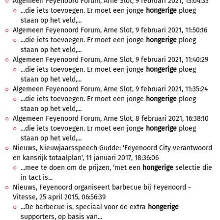
Algemeen Feyenoord Forum, Arne Slot, 9 februari 2021, 13:04:33
...die iets toevoegen. Er moet een jonge
hongerige
ploeg
staan op het veld,...
Algemeen Feyenoord Forum, Arne Slot, 9 februari 2021, 11:50:16
...die iets toevoegen. Er moet een jonge
hongerige
ploeg
staan op het veld,...
Algemeen Feyenoord Forum, Arne Slot, 9 februari 2021, 11:40:29
...die iets toevoegen. Er moet een jonge
hongerige
ploeg
staan op het veld,...
Algemeen Feyenoord Forum, Arne Slot, 9 februari 2021, 11:35:24
...die iets toevoegen. Er moet een jonge
hongerige
ploeg
staan op het veld,...
Algemeen Feyenoord Forum, Arne Slot, 8 februari 2021, 16:38:10
...die iets toevoegen. Er moet een jonge
hongerige
ploeg
staan op het veld,...
Nieuws, Nieuwjaarsspeech Gudde: 'Feyenoord City verantwoord
en kansrijk totaalplan', 11 januari 2017, 18:36:06
...mee te doen om de prijzen, ‘met een
hongerige
selectie die
in tact is...
Nieuws, Feyenoord organiseert barbecue bij Feyenoord -
Vitesse, 25 april 2015, 06:56:39
...De barbecue is, speciaal voor de extra
hongerige
supporters, op basis van...