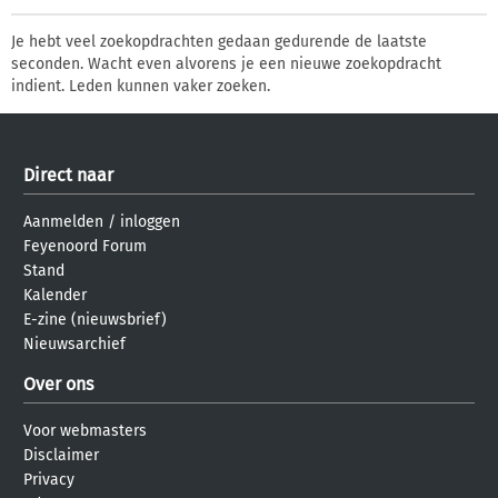
Je hebt veel zoekopdrachten gedaan gedurende de laatste
seconden. Wacht even alvorens je een nieuwe zoekopdracht
indient. Leden kunnen vaker zoeken.
Direct naar
Aanmelden
/
inloggen
Feyenoord Forum
Stand
Kalender
E-zine (nieuwsbrief)
Nieuwsarchief
Over ons
Voor webmasters
Disclaimer
Privacy