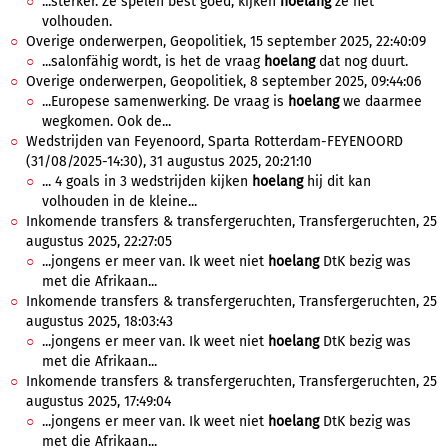
...sterker. Ze spelen best goed, kijken
hoelang
ze het
volhouden.
Overige onderwerpen, Geopolitiek, 15 september 2025, 22:40:09
...salonfähig wordt, is het de vraag
hoelang
dat nog duurt.
Overige onderwerpen, Geopolitiek, 8 september 2025, 09:44:06
...Europese samenwerking. De vraag is
hoelang
we daarmee
wegkomen. Ook de...
Wedstrijden van Feyenoord, Sparta Rotterdam-FEYENOORD
(31/08/2025-14:30), 31 augustus 2025, 20:21:10
... 4 goals in 3 wedstrijden kijken
hoelang
hij dit kan
volhouden in de kleine...
Inkomende transfers & transfergeruchten, Transfergeruchten, 25
augustus 2025, 22:27:05
...jongens er meer van. Ik weet niet
hoelang
DtK bezig was
met die Afrikaan...
Inkomende transfers & transfergeruchten, Transfergeruchten, 25
augustus 2025, 18:03:43
...jongens er meer van. Ik weet niet
hoelang
DtK bezig was
met die Afrikaan...
Inkomende transfers & transfergeruchten, Transfergeruchten, 25
augustus 2025, 17:49:04
...jongens er meer van. Ik weet niet
hoelang
DtK bezig was
met die Afrikaan...