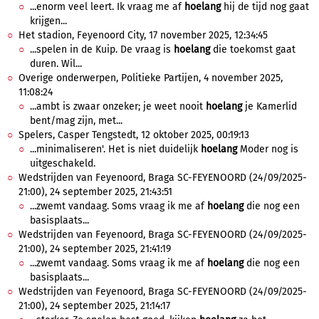
...enorm veel leert. Ik vraag me af
hoelang
hij de tijd nog gaat
krijgen...
Het stadion, Feyenoord City, 17 november 2025, 12:34:45
...spelen in de Kuip. De vraag is
hoelang
die toekomst gaat
duren. Wil...
Overige onderwerpen, Politieke Partijen, 4 november 2025,
11:08:24
...ambt is zwaar onzeker; je weet nooit
hoelang
je Kamerlid
bent/mag zijn, met...
Spelers, Casper Tengstedt, 12 oktober 2025, 00:19:13
...minimaliseren'. Het is niet duidelijk
hoelang
Moder nog is
uitgeschakeld.
Wedstrijden van Feyenoord, Braga SC-FEYENOORD (24/09/2025-
21:00), 24 september 2025, 21:43:51
...zwemt vandaag. Soms vraag ik me af
hoelang
die nog een
basisplaats...
Wedstrijden van Feyenoord, Braga SC-FEYENOORD (24/09/2025-
21:00), 24 september 2025, 21:41:19
...zwemt vandaag. Soms vraag ik me af
hoelang
die nog een
basisplaats...
Wedstrijden van Feyenoord, Braga SC-FEYENOORD (24/09/2025-
21:00), 24 september 2025, 21:14:17