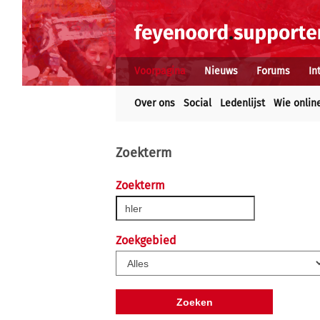
Voorpagina
Nieuws
Forums
In
Over ons
Social
Ledenlijst
Wie onlin
Zoekterm
Zoekterm
Zoekgebied