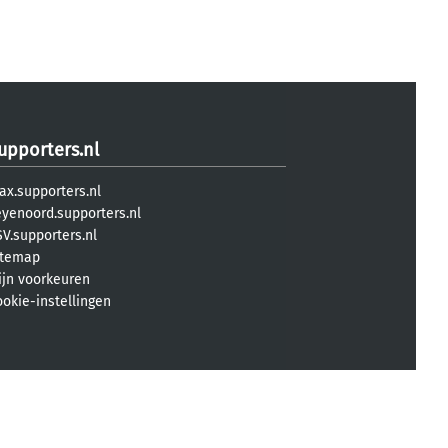
upporters.nl
ax.supporters.nl
eyenoord.supporters.nl
V.supporters.nl
itemap
ijn voorkeuren
ookie-instellingen