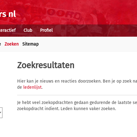
teractief
Club
Profiel
e
Zoeken
Sitemap
Zoekresultaten
Hier kan je nieuws en reacties doorzoeken. Ben je op zoek na
de
ledenlijst
.
Je hebt veel zoekopdrachten gedaan gedurende de laatste s
zoekopdracht indient. Leden kunnen vaker zoeken.