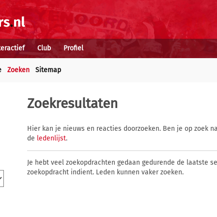
teractief
Club
Profiel
e
Zoeken
Sitemap
Zoekresultaten
Hier kan je nieuws en reacties doorzoeken. Ben je op zoek na
de
ledenlijst
.
Je hebt veel zoekopdrachten gedaan gedurende de laatste s
zoekopdracht indient. Leden kunnen vaker zoeken.