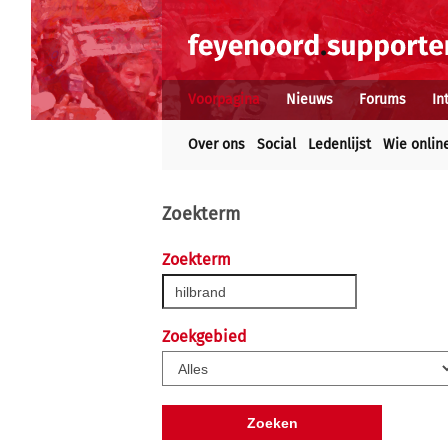
Voorpagina
Nieuws
Forums
In
Over ons
Social
Ledenlijst
Wie onlin
Zoekterm
Zoekterm
Zoekgebied