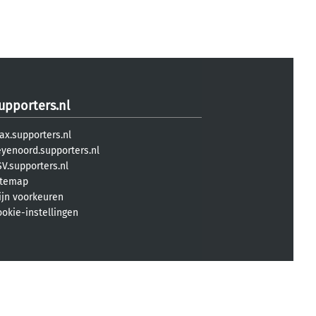
upporters.nl
ax.supporters.nl
eyenoord.supporters.nl
V.supporters.nl
itemap
ijn voorkeuren
ookie-instellingen