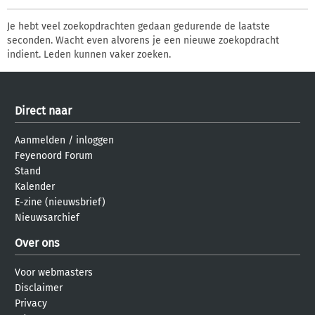
Je hebt veel zoekopdrachten gedaan gedurende de laatste
seconden. Wacht even alvorens je een nieuwe zoekopdracht
indient. Leden kunnen vaker zoeken.
Direct naar
Aanmelden
/
inloggen
Feyenoord Forum
Stand
Kalender
E-zine (nieuwsbrief)
Nieuwsarchief
Over ons
Voor webmasters
Disclaimer
Privacy