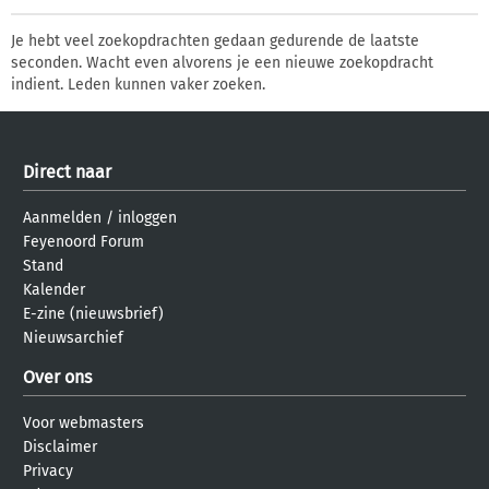
Je hebt veel zoekopdrachten gedaan gedurende de laatste
seconden. Wacht even alvorens je een nieuwe zoekopdracht
indient. Leden kunnen vaker zoeken.
Direct naar
Aanmelden
/
inloggen
Feyenoord Forum
Stand
Kalender
E-zine (nieuwsbrief)
Nieuwsarchief
Over ons
Voor webmasters
Disclaimer
Privacy