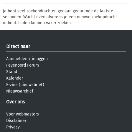
Je hebt veel zoekopdrachten gedaan gedurende de laatste
seconden. Wacht even alvorens je een nieuwe zoekopdracht
indient. Leden kunnen vaker zoeken.
Direct naar
Aanmelden
/
inloggen
Feyenoord Forum
Stand
Kalender
E-zine (nieuwsbrief)
Nieuwsarchief
Over ons
Voor webmasters
Disclaimer
Privacy