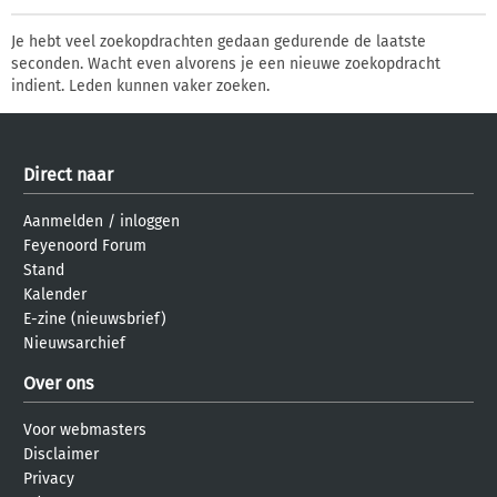
Je hebt veel zoekopdrachten gedaan gedurende de laatste
seconden. Wacht even alvorens je een nieuwe zoekopdracht
indient. Leden kunnen vaker zoeken.
Direct naar
Aanmelden
/
inloggen
Feyenoord Forum
Stand
Kalender
E-zine (nieuwsbrief)
Nieuwsarchief
Over ons
Voor webmasters
Disclaimer
Privacy