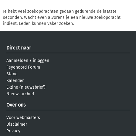
Je hebt veel zoekopdrachten gedaan gedurende de laatste
seconden. Wacht even alvorens je een nieuwe zoekopdracht
indient. Leden kunnen vaker zoeken.
Direct naar
Aanmelden
/
inloggen
Feyenoord Forum
Stand
Kalender
E-zine (nieuwsbrief)
Nieuwsarchief
Over ons
Voor webmasters
Disclaimer
Privacy