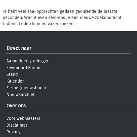
Je hebt veel zoekopdrachten gedaan gedurende de laatste
seconden. Wacht even alvorens je een nieuwe zoekopdracht
indient. Leden kunnen vaker zoeken.
Direct naar
Aanmelden
/
inloggen
Feyenoord Forum
Stand
Kalender
E-zine (nieuwsbrief)
Nieuwsarchief
Over ons
Voor webmasters
Disclaimer
Privacy