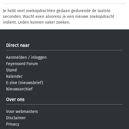
Je hebt veel zoekopdrachten gedaan gedurende de laatste
seconden. Wacht even alvorens je een nieuwe zoekopdracht
indient. Leden kunnen vaker zoeken.
Direct naar
Aanmelden
/
inloggen
Feyenoord Forum
Stand
Kalender
E-zine (nieuwsbrief)
Nieuwsarchief
Over ons
Voor webmasters
Disclaimer
Privacy