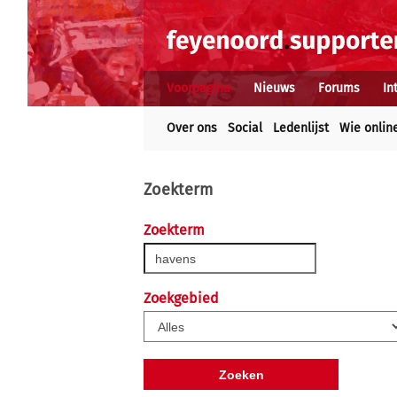
Voorpagina
Nieuws
Forums
In
Over ons
Social
Ledenlijst
Wie onlin
Zoekterm
Zoekterm
Zoekgebied