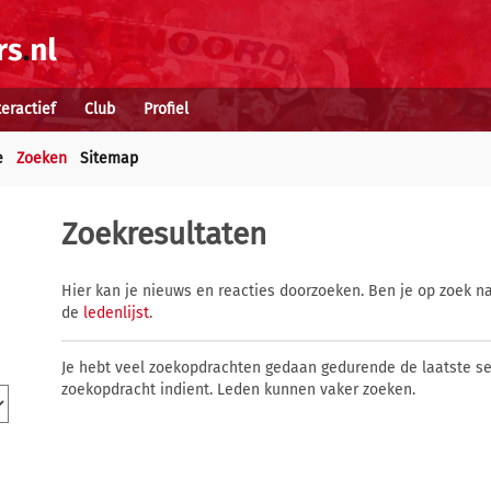
teractief
Club
Profiel
e
Zoeken
Sitemap
Zoekresultaten
Hier kan je nieuws en reacties doorzoeken. Ben je op zoek na
de
ledenlijst
.
Je hebt veel zoekopdrachten gedaan gedurende de laatste s
zoekopdracht indient. Leden kunnen vaker zoeken.