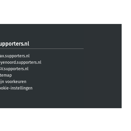
upporters.nl
ax.supporters.nl
eyenoord.supporters.nl
V.supporters.nl
itemap
ijn voorkeuren
ookie-instellingen