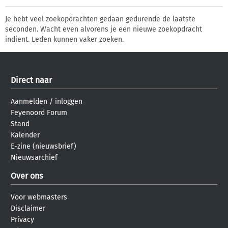
Je hebt veel zoekopdrachten gedaan gedurende de laatste
seconden. Wacht even alvorens je een nieuwe zoekopdracht
indient. Leden kunnen vaker zoeken.
Direct naar
Aanmelden
/
inloggen
Feyenoord Forum
Stand
Kalender
E-zine (nieuwsbrief)
Nieuwsarchief
Over ons
Voor webmasters
Disclaimer
Privacy