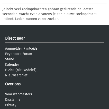
Je hebt veel zoekopdrachten gedaan gedurende de laatste
seconden. Wacht even alvorens je een nieuwe zoekopdracht
indient. Leden kunnen vaker zoeken.
Direct naar
Aanmelden
/
inloggen
Feyenoord Forum
Stand
Kalender
E-zine (nieuwsbrief)
Nieuwsarchief
Over ons
Voor webmasters
Disclaimer
Privacy