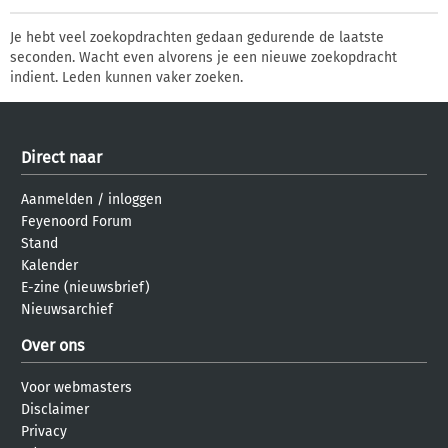
Je hebt veel zoekopdrachten gedaan gedurende de laatste
seconden. Wacht even alvorens je een nieuwe zoekopdracht
indient. Leden kunnen vaker zoeken.
Direct naar
Aanmelden
/
inloggen
Feyenoord Forum
Stand
Kalender
E-zine (nieuwsbrief)
Nieuwsarchief
Over ons
Voor webmasters
Disclaimer
Privacy