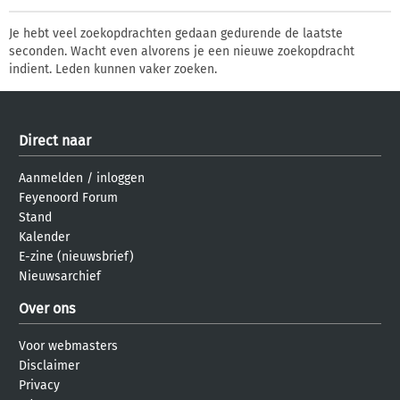
Je hebt veel zoekopdrachten gedaan gedurende de laatste
seconden. Wacht even alvorens je een nieuwe zoekopdracht
indient. Leden kunnen vaker zoeken.
Direct naar
Aanmelden
/
inloggen
Feyenoord Forum
Stand
Kalender
E-zine (nieuwsbrief)
Nieuwsarchief
Over ons
Voor webmasters
Disclaimer
Privacy