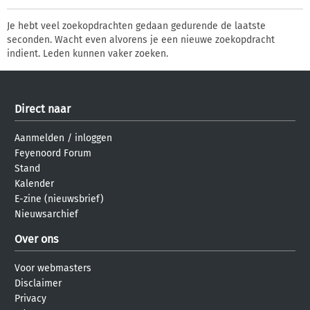
Je hebt veel zoekopdrachten gedaan gedurende de laatste
seconden. Wacht even alvorens je een nieuwe zoekopdracht
indient. Leden kunnen vaker zoeken.
Direct naar
Aanmelden
/
inloggen
Feyenoord Forum
Stand
Kalender
E-zine (nieuwsbrief)
Nieuwsarchief
Over ons
Voor webmasters
Disclaimer
Privacy