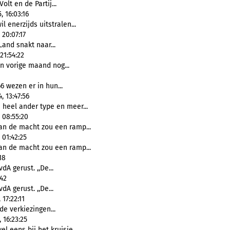
Volt en de Partij...
 16:03:16
l enerzijds uitstralen...
20:07:17
Land snakt naar...
21:54:22
n vorige maand nog...
6 wezen er in hun...
 13:47:56
heel ander type en meer...
 08:55:20
n de macht zou een ramp...
 01:42:25
n de macht zou een ramp...
18
vdA gerust. ,,De...
:42
vdA gerust. ,,De...
17:22:11
 de verkiezingen...
 16:23:25
el eens bij het kruisje...