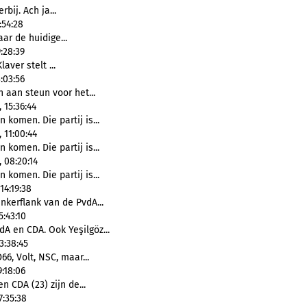
rbij. Ach ja...
:54:28
aar de huidige...
:28:39
aver stelt ...
:03:56
 aan steun voor het...
 15:36:44
komen. Die partij is...
 11:00:44
komen. Die partij is...
 08:20:14
komen. Die partij is...
14:19:38
nkerflank van de PvdA...
5:43:10
dA en CDA. Ook Yeşilgöz...
3:38:45
66, Volt, NSC, maar...
:18:06
n CDA (23) zijn de...
7:35:38