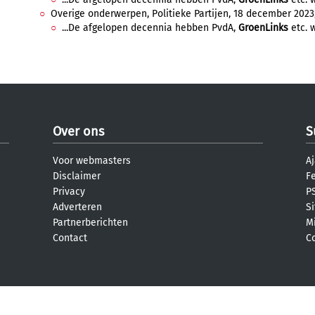
Overige onderwerpen, Politieke Partijen, 18 december 2023,
...De afgelopen decennia hebben PvdA,
GroenLinks
etc. w
Over ons
S
Voor webmasters
Aj
Disclaimer
F
Privacy
PS
Adverteren
S
Partnerberichten
M
Contact
C