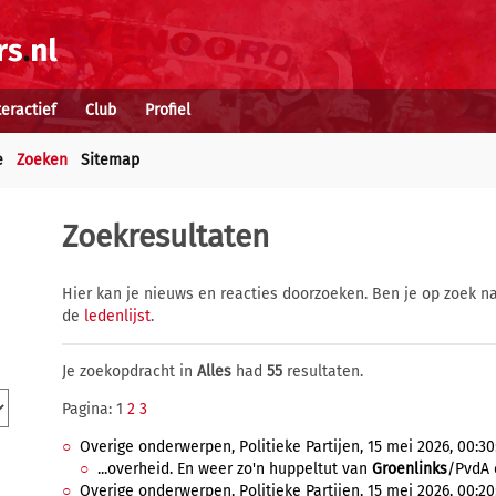
teractief
Club
Profiel
e
Zoeken
Sitemap
Zoekresultaten
Hier kan je nieuws en reacties doorzoeken. Ben je op zoek na
de
ledenlijst
.
Je zoekopdracht in
Alles
had
55
resultaten.
Pagina: 1
2
3
Overige onderwerpen, Politieke Partijen, 15 mei 2026, 00:30
...overheid. En weer zo'n huppeltut van
Groenlinks
/PvdA e
Overige onderwerpen, Politieke Partijen, 15 mei 2026, 00:20