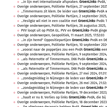
...in lijn met internationale afspraken.
GroenLinks
-PvdA, 
Overige onderwerpen, Politieke Partijen, 27 september 2025,
...Timmermans zit klem. De leider van
GroenLinks
-PvdA wi
Overige onderwerpen, Politieke Partijen, 2 september 2025, 
...Yesilgöz wil niet in een coalitie met
GroenLinks
-PvdA: ‘
Overige onderwerpen, Politieke Partijen, 26 augustus 2025, 
PVV loopt uit op PVDA GL. PVV en
GroenLinks
-PvdA ginge
Overige onderwerpen, Geopolitiek, 11 maart 2025, 17:52:03
...in zijn hemd" Oppositiepartijen
GroenLinks
-PvdA en D6
Overige onderwerpen, Politieke Partijen, 10 september 2024,
...vooral naar de poppetjes zou een PvdA
GroenLinks
een 
Overige onderwerpen, Politieke Partijen, 9 september 2024,
...als Paternotte of Timmermans. D66 PvdA-
GroenLinks
aa
Overige onderwerpen, Politieke Partijen, 9 september 2024,
...als Paternotte of Timmermans. D66 PvdA-
GroenLinks
aa
Overige onderwerpen, Politieke Partijen, 27 mei 2024, 01:31:
...zondagmiddag in Nijmegen de leden van
GroenLinks
-P
Overige onderwerpen, Politieke Partijen, 26 mei 2024, 21:32
...zondagmiddag in Nijmegen de leden van
GroenLinks
-P
Overige onderwerpen, Politieke Partijen, 19 december 2023, 
...haalt er nu 8. Verlies op links
GroenLinks
-PvdA, die bij
Overige onderwerpen, Politieke Partijen, 18 december 2023,
...De afgelopen decennia hebben PvdA,
GroenLinks
etc. w