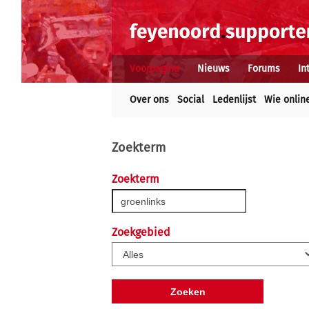
Voorpagina
Nieuws
Forums
In
Over ons
Social
Ledenlijst
Wie onlin
Zoekterm
Zoekterm
Zoekgebied