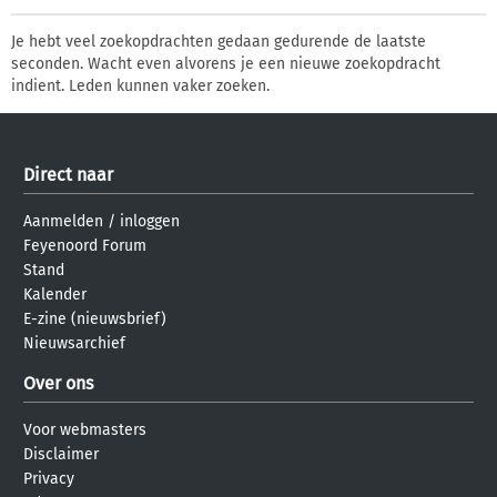
Je hebt veel zoekopdrachten gedaan gedurende de laatste
seconden. Wacht even alvorens je een nieuwe zoekopdracht
indient. Leden kunnen vaker zoeken.
Direct naar
Aanmelden
/
inloggen
Feyenoord Forum
Stand
Kalender
E-zine (nieuwsbrief)
Nieuwsarchief
Over ons
Voor webmasters
Disclaimer
Privacy