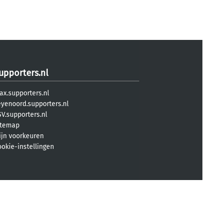
upporters.nl
ax.supporters.nl
eyenoord.supporters.nl
V.supporters.nl
itemap
ijn voorkeuren
ookie-instellingen