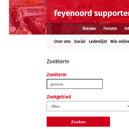
Voorpagina
Nieuws
Forums
In
Over ons
Social
Ledenlijst
Wie onlin
Zoekterm
Zoekterm
Zoekgebied