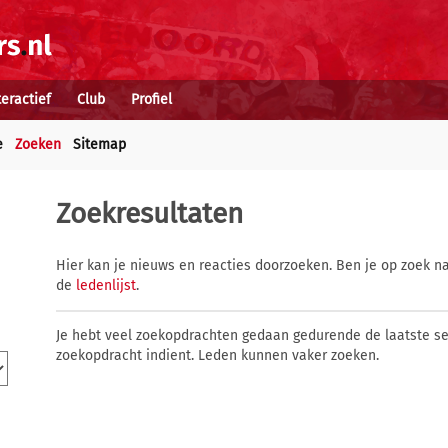
teractief
Club
Profiel
e
Zoeken
Sitemap
Zoekresultaten
Hier kan je nieuws en reacties doorzoeken. Ben je op zoek na
de
ledenlijst
.
Je hebt veel zoekopdrachten gedaan gedurende de laatste s
zoekopdracht indient. Leden kunnen vaker zoeken.