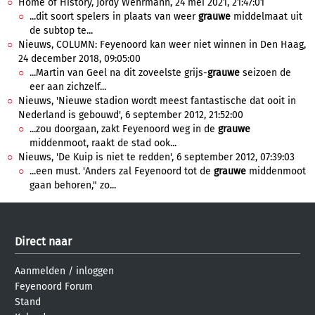
Home of History, Jordy Wehrmann, 24 mei 2021, 21:47:01
...dit soort spelers in plaats van weer
grauwe
middelmaat uit
de subtop te...
Nieuws, COLUMN: Feyenoord kan weer niet winnen in Den Haag,
24 december 2018, 09:05:00
...Martin van Geel na dit zoveelste grijs-
grauwe
seizoen de
eer aan zichzelf...
Nieuws, 'Nieuwe stadion wordt meest fantastische dat ooit in
Nederland is gebouwd', 6 september 2012, 21:52:00
...zou doorgaan, zakt Feyenoord weg in de
grauwe
middenmoot, raakt de stad ook...
Nieuws, 'De Kuip is niet te redden', 6 september 2012, 07:39:03
...een must. 'Anders zal Feyenoord tot de
grauwe
middenmoot
gaan behoren," zo...
Direct naar
Aanmelden
/
inloggen
Feyenoord Forum
Stand