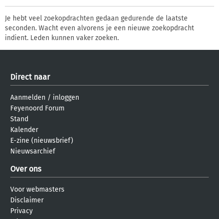
Je hebt veel zoekopdrachten gedaan gedurende de laatste
seconden. Wacht even alvorens je een nieuwe zoekopdracht
indient. Leden kunnen vaker zoeken.
Direct naar
Aanmelden
/
inloggen
Feyenoord Forum
Stand
Kalender
E-zine (nieuwsbrief)
Nieuwsarchief
Over ons
Voor webmasters
Disclaimer
Privacy