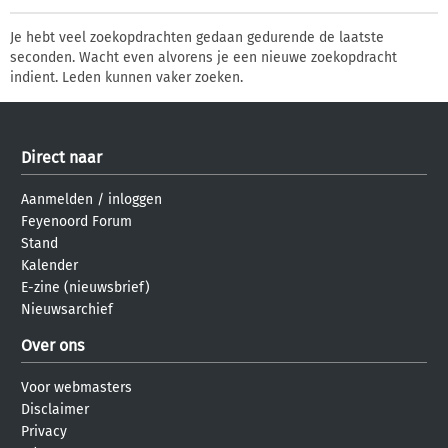
Je hebt veel zoekopdrachten gedaan gedurende de laatste
seconden. Wacht even alvorens je een nieuwe zoekopdracht
indient. Leden kunnen vaker zoeken.
Direct naar
Aanmelden
/
inloggen
Feyenoord Forum
Stand
Kalender
E-zine (nieuwsbrief)
Nieuwsarchief
Over ons
Voor webmasters
Disclaimer
Privacy