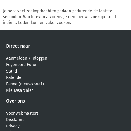
Je hebt veel zoekopdrachten gedaan gedurende de laatste
seconden. Wacht even alvorens je een nieuwe zoekopdracht
indient. Leden kunnen vaker zoeken.
Direct naar
Aanmelden
/
inloggen
Feyenoord Forum
Stand
Kalender
E-zine (nieuwsbrief)
Nieuwsarchief
Over ons
Voor webmasters
Disclaimer
Privacy