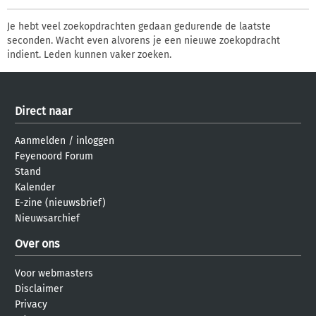
Je hebt veel zoekopdrachten gedaan gedurende de laatste
seconden. Wacht even alvorens je een nieuwe zoekopdracht
indient. Leden kunnen vaker zoeken.
Direct naar
Aanmelden
/
inloggen
Feyenoord Forum
Stand
Kalender
E-zine (nieuwsbrief)
Nieuwsarchief
Over ons
Voor webmasters
Disclaimer
Privacy