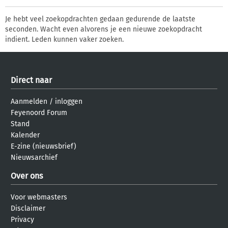
Je hebt veel zoekopdrachten gedaan gedurende de laatste
seconden. Wacht even alvorens je een nieuwe zoekopdracht
indient. Leden kunnen vaker zoeken.
Direct naar
Aanmelden
/
inloggen
Feyenoord Forum
Stand
Kalender
E-zine (nieuwsbrief)
Nieuwsarchief
Over ons
Voor webmasters
Disclaimer
Privacy