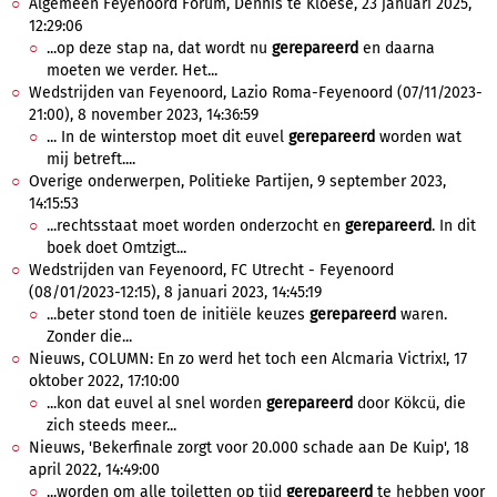
Algemeen Feyenoord Forum, Dennis te Kloese, 23 januari 2025,
12:29:06
...op deze stap na, dat wordt nu
gerepareerd
en daarna
moeten we verder. Het...
Wedstrijden van Feyenoord, Lazio Roma-Feyenoord (07/11/2023-
21:00), 8 november 2023, 14:36:59
... In de winterstop moet dit euvel
gerepareerd
worden wat
mij betreft....
Overige onderwerpen, Politieke Partijen, 9 september 2023,
14:15:53
...rechtsstaat moet worden onderzocht en
gerepareerd
. In dit
boek doet Omtzigt...
Wedstrijden van Feyenoord, FC Utrecht - Feyenoord
(08/01/2023-12:15), 8 januari 2023, 14:45:19
...beter stond toen de initiële keuzes
gerepareerd
waren.
Zonder die...
Nieuws, COLUMN: En zo werd het toch een Alcmaria Victrix!, 17
oktober 2022, 17:10:00
...kon dat euvel al snel worden
gerepareerd
door Kökcü, die
zich steeds meer...
Nieuws, 'Bekerfinale zorgt voor 20.000 schade aan De Kuip', 18
april 2022, 14:49:00
...worden om alle toiletten op tijd
gerepareerd
te hebben voor