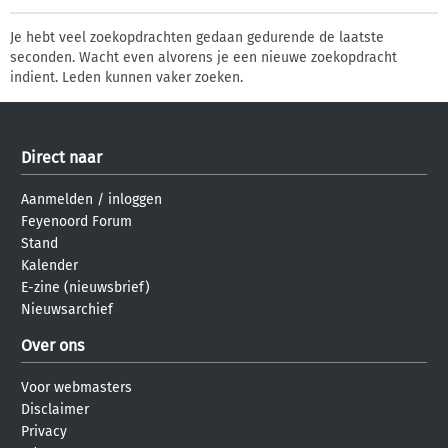
Je hebt veel zoekopdrachten gedaan gedurende de laatste
seconden. Wacht even alvorens je een nieuwe zoekopdracht
indient. Leden kunnen vaker zoeken.
Direct naar
Aanmelden
/
inloggen
Feyenoord Forum
Stand
Kalender
E-zine (nieuwsbrief)
Nieuwsarchief
Over ons
Voor webmasters
Disclaimer
Privacy