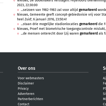
Nieuws, De bookmakers verslagen: Feyenoord overwinningen
2023, 22:30:00
...seizoen van 1982-1983 zal voor altijd
gemarkeerd
worde
Nieuws, Gemeente geeft concept-gebiedsvisie vrij voor St
heel Zuid', 6 januari 2016, 23:50:41
...staan drie mogelijke stadionlocaties
gemarkeerd
die F
Nieuws, Proef met biometrische toegangscontrole mislukt, 
...de mensen onterecht door (zij waren
gemarkeerd
als f
Over ons
S
Voor webmasters
Aj
Disclaimer
F
Privacy
PS
Adverteren
S
Partnerberichten
M
Contact
C