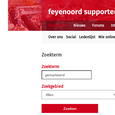
Voorpagina
Nieuws
Forums
In
Over ons
Social
Ledenlijst
Wie onlin
Zoekterm
Zoekterm
Zoekgebied