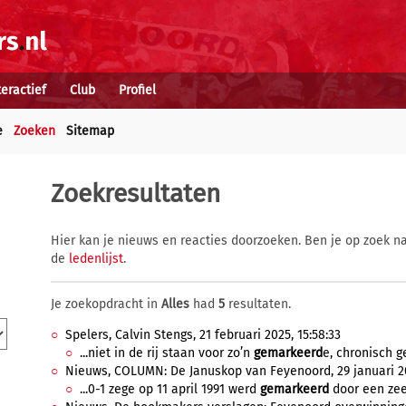
teractief
Club
Profiel
e
Zoeken
Sitemap
Zoekresultaten
Hier kan je nieuws en reacties doorzoeken. Ben je op zoek na
de
ledenlijst
.
Je zoekopdracht in
Alles
had
5
resultaten.
Spelers, Calvin Stengs, 21 februari 2025, 15:58:33
...niet in de rij staan voor zo’n
gemarkeerd
e, chronisch g
Nieuws, COLUMN: De Januskop van Feyenoord, 29 januari 20
...0-1 zege op 11 april 1991 werd
gemarkeerd
door een zeer