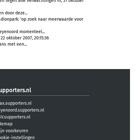
 tegen alle verwachtingen in, 31 oktober
n door deze...
adionpark: 'op zoek naar meerwaarde voor
eyenoord momenteel...
22 oktober 2007, 20:15:36
ans met een...
upporters.nl
ax.supporters.nl
eyenoord.supporters.nl
V.supporters.nl
itemap
ijn voorkeuren
ookie-instellingen