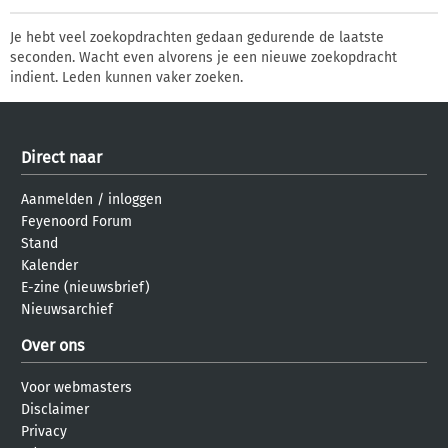
Je hebt veel zoekopdrachten gedaan gedurende de laatste
seconden. Wacht even alvorens je een nieuwe zoekopdracht
indient. Leden kunnen vaker zoeken.
Direct naar
Aanmelden
/
inloggen
Feyenoord Forum
Stand
Kalender
E-zine (nieuwsbrief)
Nieuwsarchief
Over ons
Voor webmasters
Disclaimer
Privacy